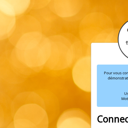
Pour vous con
démonstratio
U
Mot
Connec