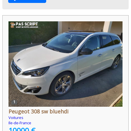
1
Peugeot 308 sw bluehdi
Voitures
Ile-de-France
10000 €