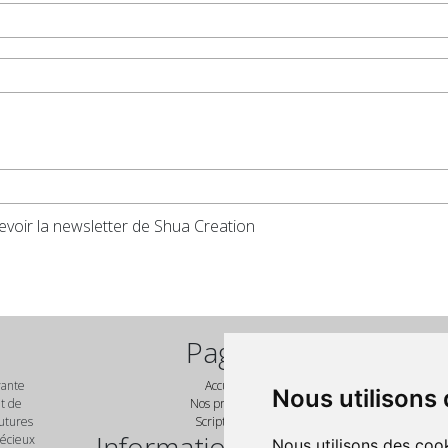
voir la newsletter de Shua Creation
Pages
vante
Accueil
Nous utilisons
No
nt de
Nos produits
futures
Script PHP
Informations légales
récieux
Nous utilisons des cook