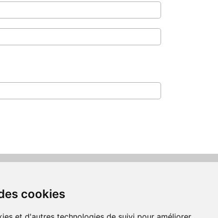
Suivez-nous
 des cookies
us acceptons les moyens
de paiement
ies et d'autres technologies de suivi pour améliorer