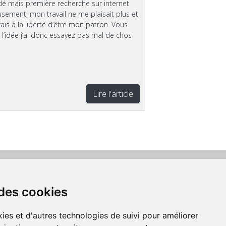
é mais première recherche sur internet
usement, mon travail ne me plaisait plus et
irais à la liberté d’être mon patron. Vous
 l’idée j’ai donc essayez pas mal de chos
Lire l'article
Suivez-nous
 des cookies
us acceptons les moyens
de paiement
ies et d'autres technologies de suivi pour améliorer