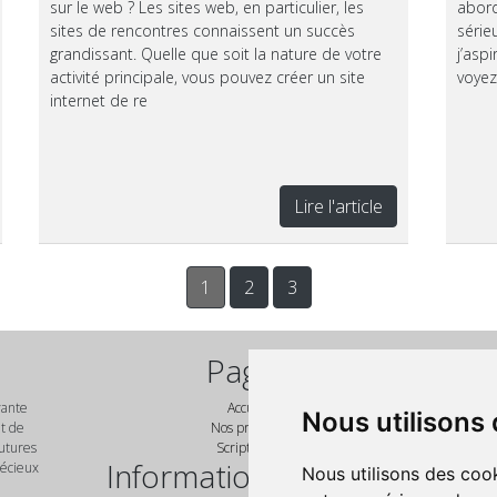
sur le web ? Les sites web, en particulier, les
abord
sites de rencontres connaissent un succès
série
grandissant. Quelle que soit la nature de votre
j’asp
activité principale, vous pouvez créer un site
voyez
internet de re
Lire l'article
1
2
3
Pages
vante
Accueil
Nous utilisons
No
nt de
Nos produits
futures
Script PHP
Informations légales
récieux
Nous utilisons des cook