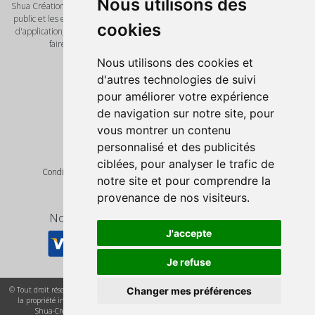
Nous utilisons des
Shua Création est un éditeur de logiciel et de solution innovante pour le grand
public et les entreprises. Nous vous proposont de nombreux scripts, modèles
cookies
d'application, template pour vos futures réalisations. Notre mot d'ordre vous
faire gagner un temps précieux avec des outils de qualité.
Pages
Nous utilisons des cookies et
Accueil
d'autres technologies de suivi
Nos produits
pour améliorer votre expérience
Script PHP
de navigation sur notre site, pour
Informations légales
vous montrer un contenu
Mentions Légales
personnalisé et des publicités
Politique de confidentialité
Condition Générale de Ventes
ciblées, pour analyser le trafic de
Condition Générale de Ventes Hebergement de site internet
notre site et pour comprendre la
Suivez-nous
provenance de nos visiteurs.
Nous acceptons les moyens de paiement
J'accepte
Je refuse
Changer mes préférences
© Tout droit réservé Shua Creation - Tout nos scripts , logiciels et création sont protégés par
la propriété intellectuelle toutes reproductions vous exposent à des sanctions pénales
Une question ? Posez la sur
Shua-Creation est un service de Web Diamond - Siret : 800 949 539 00038