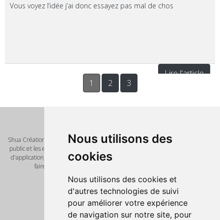
Vous voyez l’idée j’ai donc essayez pas mal de chos
Lire l'article
1
2
3
Qui sommes nous ?
Nous utilisons des
Shua Création est un éditeur de logiciel et de solution innovante pour le grand
public et les entreprises. Nous vous proposont de nombreux scripts, modèles
cookies
d'application, template pour vos futures réalisations. Notre mot d'ordre vous
faire gagner un temps précieux avec des outils de qualité.
Pages
Nous utilisons des cookies et
Accueil
d'autres technologies de suivi
Nos produits
pour améliorer votre expérience
Script PHP
de navigation sur notre site, pour
Informations légales