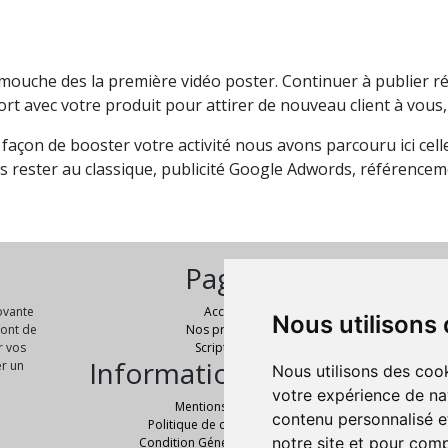
 mouche des la première vidéo poster. Continuer à publier r
t avec votre produit pour attirer de nouveau client à vous, 
ille façon de booster votre activité nous avons parcouru ici ce
 rester au classique, publicité Google Adwords, référencem
Pages
novante
Accueil
Nous utilisons
No
sont de
Nos produits
r vos
Script PHP
Informations légales
er un
Nous utilisons des cook
votre expérience de na
Mentions Légales
contenu personnalisé et
Politique de confidentialité
notre site et pour com
Condition Générale de Ventes