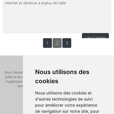
internet et devenue à enjeux de taille
Lire l'article
1
2
3
Qui sommes nous ?
Nous utilisons des
Shua Création est un éditeur de logiciel et de solution innovante pour le grand
public et les entreprises. Nous vous proposont de nombreux scripts, modèles
cookies
d'application, template pour vos futures réalisations. Notre mot d'ordre vous
faire gagner un temps précieux avec des outils de qualité.
Pages
Nous utilisons des cookies et
Accueil
d'autres technologies de suivi
Nos produits
pour améliorer votre expérience
Script PHP
de navigation sur notre site, pour
Informations légales