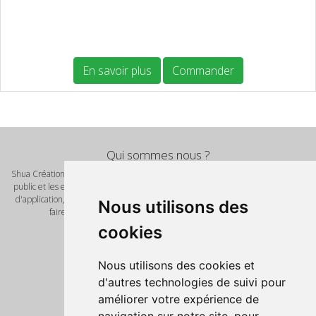
En savoir plus
Commander
Qui sommes nous ?
Shua Création est un éditeur de logiciel et de solution innovante pour le grand
public et les entreprises. Nous vous proposont de nombreux scripts, modèles
d'application, template pour vos futures réalisations. Notre mot d'ordre vous
Nous utilisons des
faire gagner un temps précieux avec des outils de qualité.
Pages
cookies
Accueil
Nos produits
Nous utilisons des cookies et
Script PHP
d'autres technologies de suivi pour
Informations légales
améliorer votre expérience de
Mentions Légales
Politique de confidentialité