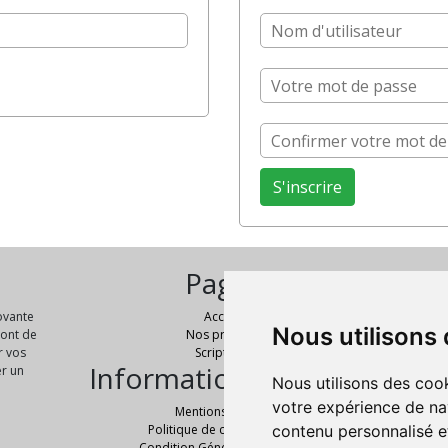
Pages
novante
Accueil
Nous utilisons
No
sont de
Nos produits
r vos
Script PHP
Informations légales
er un
Nous utilisons des cook
votre expérience de na
Mentions Légales
contenu personnalisé et
Politique de confidentialité
Condition Générale de Ventes