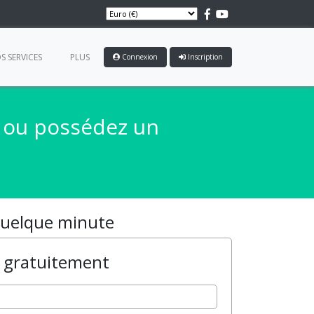
S SERVICES
PLUS
Connexion
Inscription
r ou possédez un
 quelque minute
 gratuitement