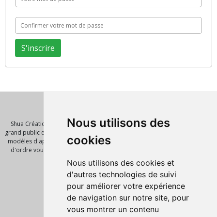
Qui sommes nous ?
Nous utilisons des
Shua Création est un éditeur de logiciel et de solution innovante pour le
grand public et les entreprises. Nous vous proposont de nombreux scripts,
cookies
modèles d'application, template pour vos futures réalisations. Notre mot
d'ordre vous faire gagner un temps précieux avec des outils de qualité.
Pages
Nous utilisons des cookies et
Accueil
d'autres technologies de suivi
Nos produits
pour améliorer votre expérience
Script PHP
de navigation sur notre site, pour
Informations légales
vous montrer un contenu
Mentions Légales