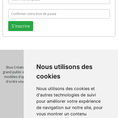
Qui sommes nous ?
Nous utilisons des
Shua Création est un éditeur de logiciel et de solution innovante pour le
grand public et les entreprises. Nous vous proposont de nombreux scripts,
cookies
modèles d'application, template pour vos futures réalisations. Notre mot
d'ordre vous faire gagner un temps précieux avec des outils de qualité.
Pages
Nous utilisons des cookies et
Accueil
d'autres technologies de suivi
Nos produits
pour améliorer votre expérience
Script PHP
de navigation sur notre site, pour
Informations légales
vous montrer un contenu
Mentions Légales