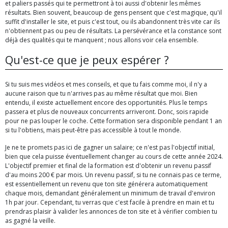
et paliers passés qui te permettront à toi aussi d'obtenir les mêmes
résultats. Bien souvent, beaucoup de gens pensent que c'est magique, qu'il
suffit d'installer le site, et puis c'est tout, ou ils abandonnent très vite car ils
n'obtiennent pas ou peu de résultats. La persévérance et la constance sont
déjà des qualités qui te manquent ; nous allons voir cela ensemble.
Qu'est-ce que je peux espérer ?
Si tu suis mes vidéos et mes conseils, et que tu fais comme moi, il n'y a
aucune raison que tu n'arrives pas au même résultat que moi. Bien
entendu, il existe actuellement encore des opportunités. Plus le temps
passera et plus de nouveaux concurrents arriveront. Donc, sois rapide
pour ne pas louper le coche. Cette formation sera disponible pendant 1 an
si tu l'obtiens, mais peut-être pas accessible à tout le monde.
Je ne te promets pas ici de gagner un salaire; ce n'est pas l'objectif initial,
bien que cela puisse éventuellement changer au cours de cette année 2024.
L'objectif premier et final de la formation est d'obtenir un revenu passif
d'au moins 200 € par mois. Un revenu passif, si tu ne connais pas ce terme,
est essentiellement un revenu que ton site générera automatiquement
chaque mois, demandant généralement un minimum de travail d'environ
1h par jour. Cependant, tu verras que c'est facile à prendre en main et tu
prendras plaisir à valider les annonces de ton site et à vérifier combien tu
as gagné la veille.