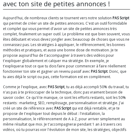
avec ton site de petites annonces !
Aujourd'hui, de nombreux clients se tournent vers notre solution
PAS Script
qui permet de créer un site de petites annonces. C'est un outil formidable
et complet qui vous permet d'avoir un site de petites annonces très
complet, finalement un super outil. Le problème est que bien souvent, vous
êtes débutant et vous devez jongler avec beaucoup de choses que vous ne
connaissez pas. Les stratégies à appliquer, le référencement, les bonnes
méthodes et pratiques, et aussi une bonne dose de motivation. Je te
propose aujourd'hui de t'accompagner à travers des vidéos pour
t'expliquer globalement et calquer ma stratégie. En exemple, je
t'expliquerai tout ce que tu dois faire pour commencer à faire réellement
fonctionner ton site et gagner un revenu passif avec
PAS Script
. Donc, que
tu aies déjà le script ou pas, cette formation est en complément.
Comme je l'explique, avec
PAS Script
, tu as déjà accompli 50% du travail, tu
n'as pas à te préoccuper de la technique, donc pas vraiment besoin de
savoir coder. Ce qu'il te manque, ce sont les efforts restants, soit les 50%
restants : marketing, SEO, remplissage, personnalisation et stratégie. J'ai
créé un site de référence avec
PAS Script
qui est déjà rentable, et je te
propose de t'expliquer tout depuis le début : l'installation, la
personnalisation, le référencement de A à Z, pour arriver simplement au
même résultat que moi. Je t'accompagnerai pendant 1 an à travers ces
vidéos, où tu pourras voir l'évolution de mon site, les stratégies, objectifs