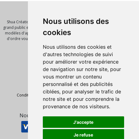
Qui sommes nous ?
Nous utilisons des
Shua Création est un éditeur de logiciel et de solution innovante pour le
grand public et les entreprises. Nous vous proposont de nombreux scripts,
cookies
modèles d'application, template pour vos futures réalisations. Notre mot
d'ordre vous faire gagner un temps précieux avec des outils de qualité.
Pages
Nous utilisons des cookies et
Accueil
d'autres technologies de suivi
Nos produits
pour améliorer votre expérience
Script PHP
de navigation sur notre site, pour
Informations légales
vous montrer un contenu
Mentions Légales
personnalisé et des publicités
Politique de confidentialité
Condition Générale de Ventes
ciblées, pour analyser le trafic de
Condition Générale de Ventes Hebergement de site internet
notre site et pour comprendre la
Suivez-nous
provenance de nos visiteurs.
Nous acceptons les moyens de paiement
J'accepte
Je refuse