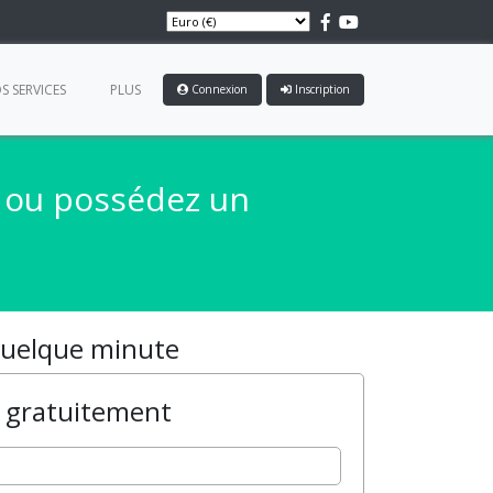
S SERVICES
PLUS
Connexion
Inscription
r ou possédez un
 quelque minute
 gratuitement