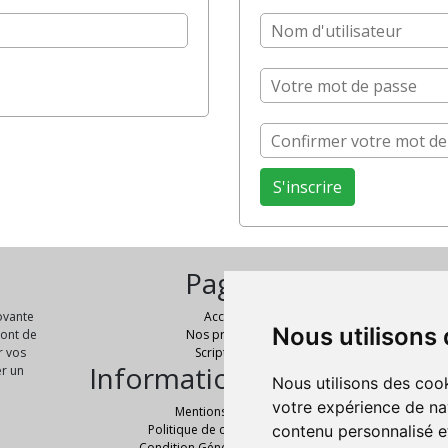
Pages
novante
Accueil
Nous utilisons
No
sont de
Nos produits
r vos
Script PHP
Informations légales
er un
Nous utilisons des cook
votre expérience de na
Mentions Légales
contenu personnalisé et
Politique de confidentialité
Condition Générale de Ventes