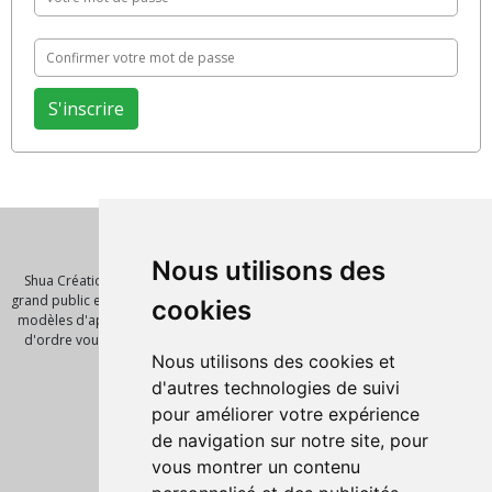
Qui sommes nous ?
Nous utilisons des
Shua Création est un éditeur de logiciel et de solution innovante pour le
grand public et les entreprises. Nous vous proposont de nombreux scripts,
cookies
modèles d'application, template pour vos futures réalisations. Notre mot
d'ordre vous faire gagner un temps précieux avec des outils de qualité.
Pages
Nous utilisons des cookies et
d'autres technologies de suivi
Accueil
Nos produits
pour améliorer votre expérience
Script PHP
de navigation sur notre site, pour
Informations légales
vous montrer un contenu
Mentions Légales