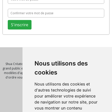
Qui sommes nous ?
Nous utilisons des
Shua Création est un éditeur de logiciel et de solution innovante pour le
grand public et les entreprises. Nous vous proposont de nombreux scripts,
cookies
modèles d'application, template pour vos futures réalisations. Notre mot
d'ordre vous faire gagner un temps précieux avec des outils de qualité.
Pages
Nous utilisons des cookies et
Accueil
d'autres technologies de suivi
Nos produits
pour améliorer votre expérience
Script PHP
de navigation sur notre site, pour
Informations légales
vous montrer un contenu
Mentions Légales