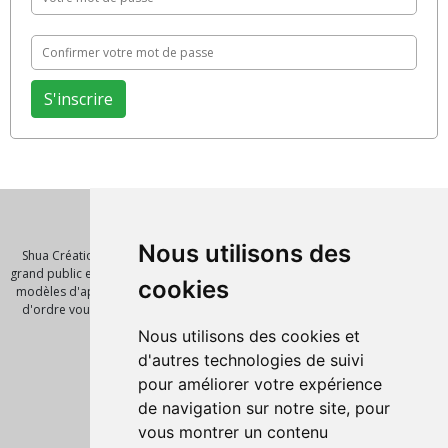
Qui sommes nous ?
Nous utilisons des
Shua Création est un éditeur de logiciel et de solution innovante pour le
grand public et les entreprises. Nous vous proposont de nombreux scripts,
cookies
modèles d'application, template pour vos futures réalisations. Notre mot
d'ordre vous faire gagner un temps précieux avec des outils de qualité.
Pages
Nous utilisons des cookies et
Accueil
d'autres technologies de suivi
Nos produits
pour améliorer votre expérience
Script PHP
de navigation sur notre site, pour
Informations légales
vous montrer un contenu
Mentions Légales