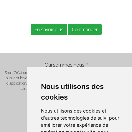
En savoir plus
Commander
Qui sommes nous ?
Shua Création est un éditeur de logiciel et de solution innovante pour le grand
public et les entreprises. Nous vous proposont de nombreux scripts, modèles
d'application, template pour vos futures réalisations. Notre mot d'ordre vous
Nous utilisons des
faire gagner un temps précieux avec des outils de qualité.
Pages
cookies
Accueil
Nos produits
Nous utilisons des cookies et
Script PHP
d'autres technologies de suivi pour
Informations légales
améliorer votre expérience de
Mentions Légales
Politique de confidentialité